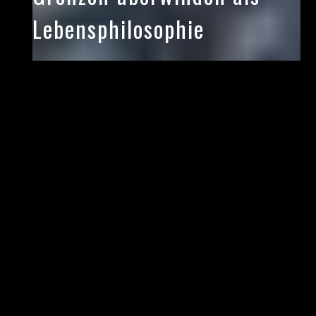
Lebensphilosophie
Alexanders Vorträge inspirieren, die eigenen
Grenzen zu erkennen und sie Schritt für Schritt
zu überwinden. Er motiviert Teams, über sich
hinauszuwachsen und gemeinsam Großes zu
erreichen.
Alexander anfragen